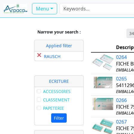
Menu
Narrow your search :
34
Applied filter
Descrip
RAUSCH
0264
FICHE 
EMBALLAG
0265
ECRITURE
541129
ACCESSOIRES
EMBALLAG
CLASSEMENT
0266
FICHE 
PAPETERIE
EMBALLAG
Filter
0267
FICHE 