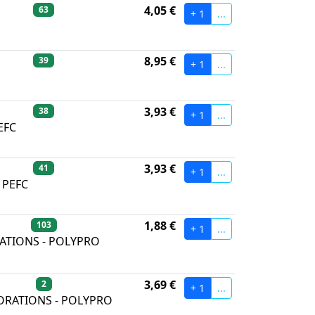
4,05 €
63
+ 1
...
8,95 €
39
+ 1
...
3,93 €
38
+ 1
...
EFC
3,93 €
41
+ 1
...
 PEFC
1,88 €
103
+ 1
...
RATIONS - POLYPRO
3,69 €
2
+ 1
...
FORATIONS - POLYPRO