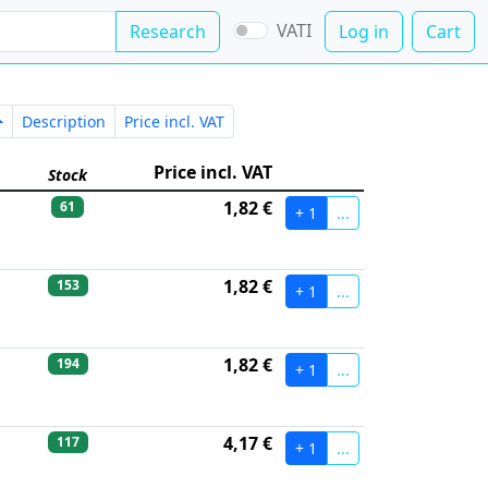
VATI
Research
Log in
Cart
umber
Description
Price incl. VAT
Description
Price incl. VAT
Price incl. VAT
Stock
1,82 €
61
+ 1
...
1,82 €
153
+ 1
...
1,82 €
194
+ 1
...
4,17 €
117
+ 1
...