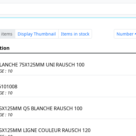
N
 items
Display Thumbnail
Items in stock
Number
tion
BLANCHE 75X125MM UNI RAUSCH 100
E : 10
6101008
E : 10
75X125MM Q5 BLANCHE RAUSCH 100
E : 10
75X125MM LIGNE COULEUR RAUSCH 120