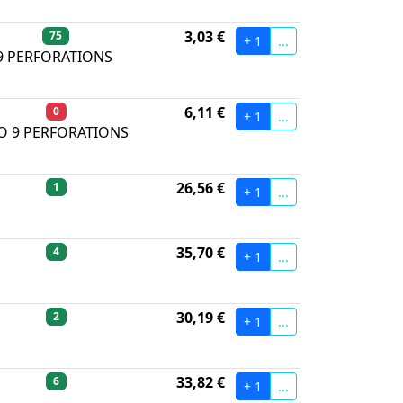
3,03 €
75
+ 1
...
 9 PERFORATIONS
6,11 €
0
+ 1
...
RO 9 PERFORATIONS
26,56 €
1
+ 1
...
35,70 €
4
+ 1
...
30,19 €
2
+ 1
...
33,82 €
6
+ 1
...