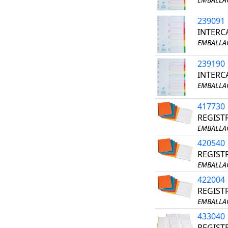
239091
INTERC
EMBALLAG
239190
INTERC
EMBALLAG
417730
REGIST
EMBALLAG
420540
REGIST
EMBALLAG
422004
REGIST
EMBALLAG
433040
REGISTR