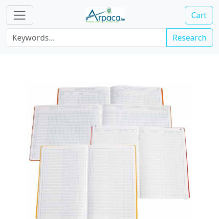
Cart
Research