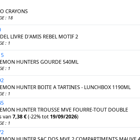
UO CRAYONS
E : 18
0
EL LIVRE D'AMIS REBEL MOTIF 2
E : 1
15
DEMON HUNTERS GOURDE 540ML
E : 1
92
EMON HUNTER BOITE A TARTINES - LUNCHBOX 1190ML
E : 1
45
EMON HUNTER TROUSSE MVE FOURRE-TOUT DOUBLE
ts van
7,38 €
(
-22%
tot
19/09/2026
)
E : 1
72
EMON HUNTER SAC DOS MVE 2 COMPARTIMENTS MAUVE 4