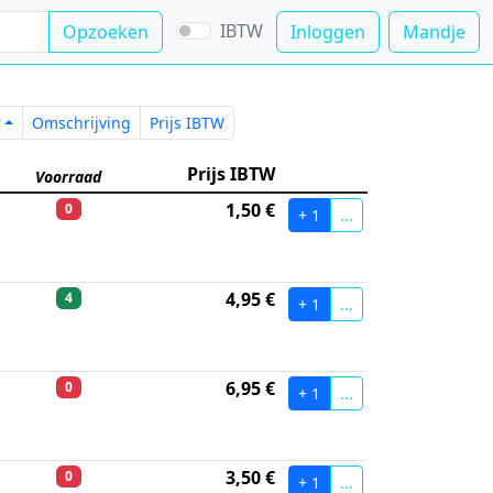
IBTW
Opzoeken
Inloggen
Mandje
Nummer
Omschrijving
Prijs IBTW
r
Omschrijving
Prijs IBTW
Prijs IBTW
Voorraad
1,50 €
0
+ 1
...
4,95 €
4
+ 1
...
6,95 €
0
+ 1
...
3,50 €
0
+ 1
...