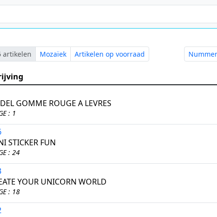
 artikelen
Mozaïek
Artikelen op voorraad
Numme
ijving
1
DEL GOMME ROUGE A LEVRES
E : 1
6
NI STICKER FUN
E : 24
3
REATE YOUR UNICORN WORLD
E : 18
2