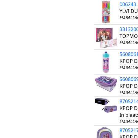
006243
YLVI D
EMBALLAG
331320
TOPMOD
EMBALLAG
560806
KPOP 
EMBALLAG
560806
KPOP D
EMBALLAG
870521
KPOP D
In plaa
EMBALLAG
870521
KPOP D