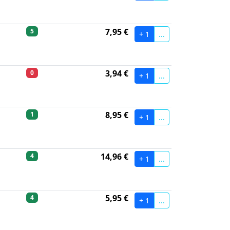
7,95 €
5
+ 1
...
3,94 €
0
+ 1
...
8,95 €
1
+ 1
...
14,96 €
4
+ 1
...
5,95 €
4
+ 1
...
S