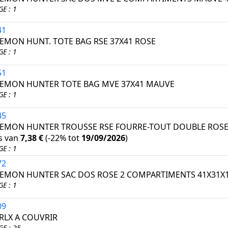
E : 1
41
EMON HUNT. TOTE BAG RSE 37X41 ROSE
E : 1
51
EMON HUNTER TOTE BAG MVE 37X41 MAUVE
E : 1
45
EMON HUNTER TROUSSE RSE FOURRE-TOUT DOUBLE ROS
ts van
7,38 €
(
-22%
tot
19/09/2026
)
E : 1
72
EMON HUNTER SAC DOS ROSE 2 COMPARTIMENTS 41X31X1
E : 1
09
 RLX A COUVRIR
E : 25