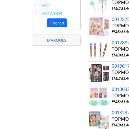
TOPMO
SAC
EMBALLAG
SAC A DOS
001287
Filteren
TOPMOD
EMBALLAG
MARQUES
001288
TOPMOD
EMBALLAG
001301
TOPMOD
EMBALLAG
001303
TOPMOD
EMBALLAG
001323
TOPMO
EMBALLAG