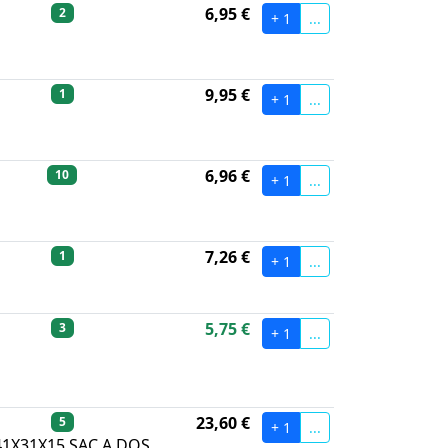
6,95 €
2
+ 1
...
9,95 €
1
+ 1
...
6,96 €
10
+ 1
...
7,26 €
1
+ 1
...
5,75 €
3
+ 1
...
23,60 €
5
+ 1
...
1X31X15 SAC A DOS