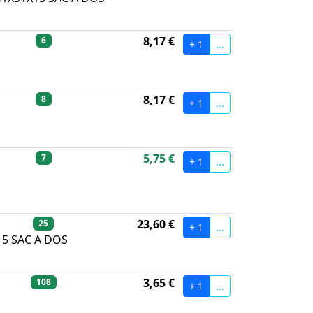
8,17 €
6
+ 1
...
8,17 €
8
+ 1
...
5,75 €
7
+ 1
...
E
23,60 €
25
+ 1
...
5 SAC A DOS
3,65 €
108
+ 1
...