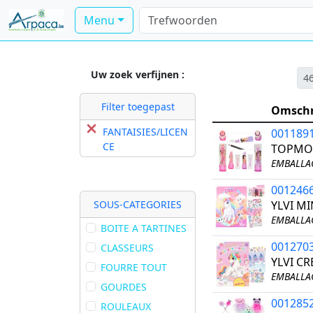
Menu
Uw zoek verfijnen :
46
Filter toegepast
Omschr
FANTAISIES/LICEN
001189
CE
TOPMO
EMBALLAG
001246
SOUS-CATEGORIES
YLVI MI
EMBALLAG
BOITE A TARTINES
001270
CLASSEURS
YLVI C
FOURRE TOUT
EMBALLAG
GOURDES
001285
ROULEAUX