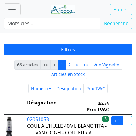
Panier
Recherche
Filtres
Première
Précédente
Courante
Suivante
Dernière
66 articles
<<
<
1
2
>
>>
Vue Vignette
Articles en Stock
Numéro
Désignation
Prix TVAC
Numéro
Désignation
Prix TVAC
Désignation
Stock
Prix TVAC
02051053
3
+ 1
...
COUL A L'HUILE 40ML BLANC TITA -
VAN GOGH - COULEUR A