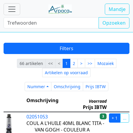
Mandje
Opzoeken
Filters
Eerste
Vorige
Lopende
Volgende
Laatste
66 artikelen
<<
<
1
2
>
>>
Mozaïek
Artikelen op voorraad
Nummer
Omschrijving
Prijs IBTW
Nummer
Omschrijving
Prijs IBTW
Omschrijving
Voorraad
Prijs IBTW
02051053
3
+ 1
...
COUL A L'HUILE 40ML BLANC TITA -
VAN GOGH - COULEUR A