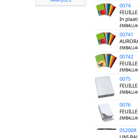
0074
FEUILL
In plaa
EMBALLAG
00741
AURORA
EMBALLAG
00742
FEUILL
EMBALLAG
0075
FEUILL
EMBALLAG
0076
FEUILL
EMBALLAG
05200R
UNI-BA