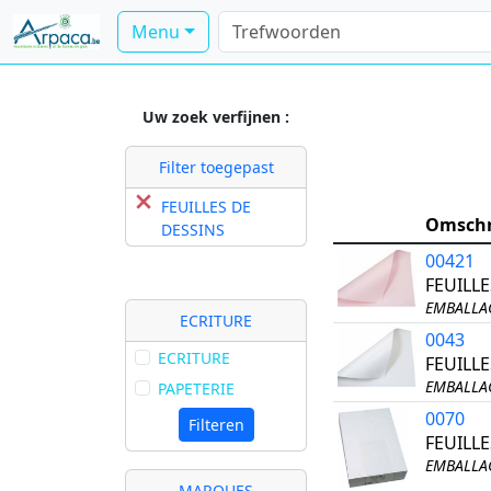
Menu
Uw zoek verfijnen :
Filter toegepast
FEUILLES DE
Omschr
DESSINS
00421
FEUILL
EMBALLAG
ECRITURE
0043
ECRITURE
FEUILL
EMBALLAG
PAPETERIE
0070
Filteren
FEUILL
EMBALLAG
MARQUES