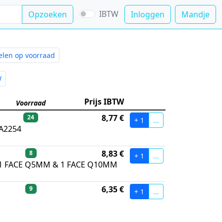
IBTW
Opzoeken
Inloggen
Mandje
kelen op voorraad
g
Prijs IBTW
W
Prijs IBTW
Voorraad
8,77 €
24
+ 1
...
 A2254
8,83 €
8
+ 1
...
G 1 FACE Q5MM & 1 FACE Q10MM
6,35 €
9
+ 1
...