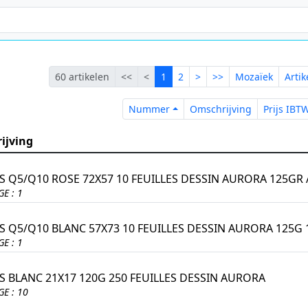
Eerste
Vorige
Lopende
Volgende
Laatste
60 artikelen
<<
<
1
2
>
>>
Mozaïek
Arti
Nummer
Omschrijvin
Nummer
Omschrijving
Prijs IBT
ijving
ES Q5/Q10 ROSE 72X57 10 FEUILLES DESSIN AURORA 125GR
E : 1
ES Q5/Q10 BLANC 57X73 10 FEUILLES DESSIN AURORA 125
E : 1
ES BLANC 21X17 120G 250 FEUILLES DESSIN AURORA
E : 10