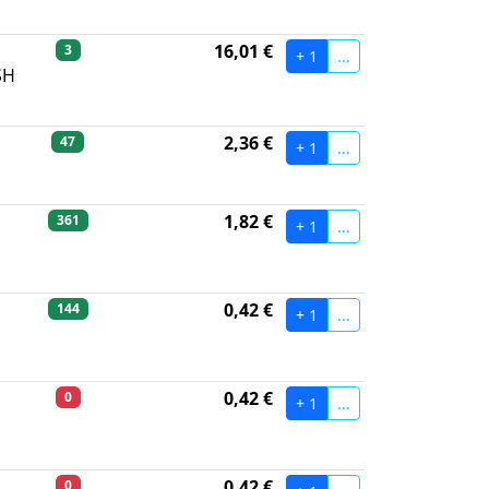
16,01 €
3
+ 1
...
SH
2,36 €
47
+ 1
...
1,82 €
361
+ 1
...
0,42 €
144
+ 1
...
0,42 €
0
+ 1
...
0,42 €
0