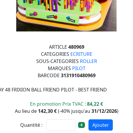
ARTICLE
480969
CATEGORIES
ECRITURE
SOUS-CATEGORIES
ROLLER
MARQUES
PILOT
BARCODE
3131910480969
AY 48 FRIXION BALL FRIEND PILOT - BEST FRIEND
En promotion Prix TVAC :
84,22 €
Au lieu de
142,30 €
(
-40%
jusqu'au
31/12/2026
)
Quantité :
Ajouter
4