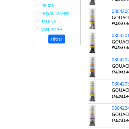
PRIMO
080420
ROYAL TALENS
GOUACH
TALENS
EMBALLAG
VAN GOGH
080420
Filtrer
GOUACH
EMBALLAG
080420
GOUACH
EMBALLAG
080420
GOUACH
EMBALLAG
080422
GOUACH
EMBALLAG