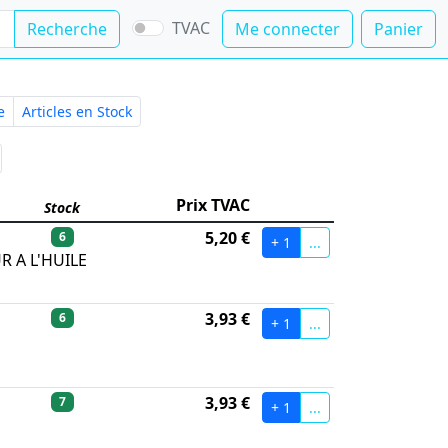
TVAC
Recherche
Me connecter
Panier
e
Articles en Stock
rix TVAC
Prix TVAC
Stock
5,20 €
6
+ 1
...
R A L'HUILE
3,93 €
6
+ 1
...
3,93 €
7
+ 1
...