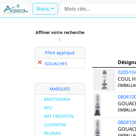
Menu
Affiner votre recherche
:
Filtre appliqué
Désign
GOUACHES
020510
COUL HU
EMBALLAG
MARQUES
080410
AMSTERDAM
GOUACH
APLI
EMBALLAG
ART CREATION
080410
CLEOPATRE
GOUACH
PELIKAN
EMBALLAG