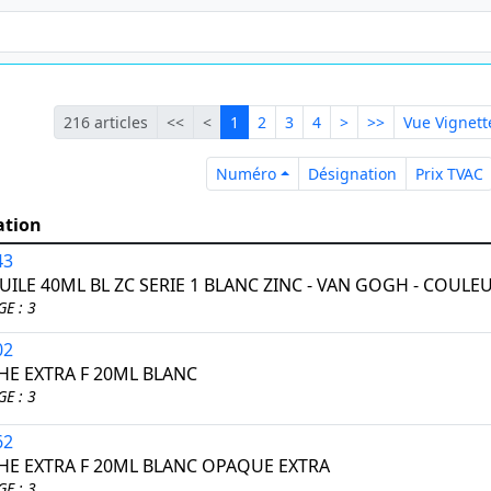
Première
Précédente
Courante
Suivante
Dernière
216 articles
<<
<
1
2
3
4
>
>>
Vue Vignett
Numéro
Désignation
P
Numéro
Désignation
Prix TVAC
ation
43
ILE 40ML BL ZC SERIE 1 BLANC ZINC - VAN GOGH - COULEU
E : 3
02
E EXTRA F 20ML BLANC
E : 3
62
E EXTRA F 20ML BLANC OPAQUE EXTRA
E : 3