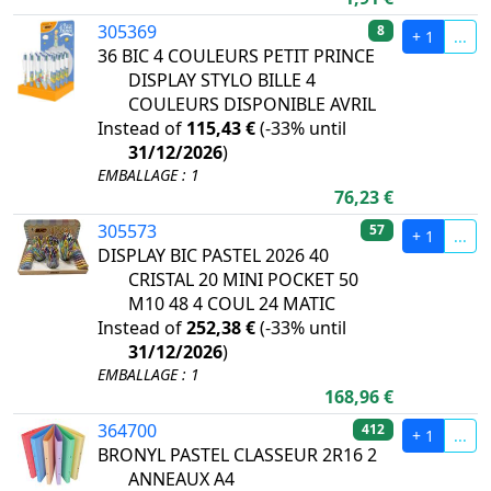
305369
8
+ 1
...
36 BIC 4 COULEURS PETIT PRINCE
DISPLAY STYLO BILLE 4
COULEURS DISPONIBLE AVRIL
Instead of
115,43 €
(
-33%
until
31/12/2026
)
EMBALLAGE : 1
76,23 €
305573
57
+ 1
...
DISPLAY BIC PASTEL 2026 40
CRISTAL 20 MINI POCKET 50
M10 48 4 COUL 24 MATIC
Instead of
252,38 €
(
-33%
until
31/12/2026
)
EMBALLAGE : 1
168,96 €
364700
412
+ 1
...
BRONYL PASTEL CLASSEUR 2R16 2
ANNEAUX A4