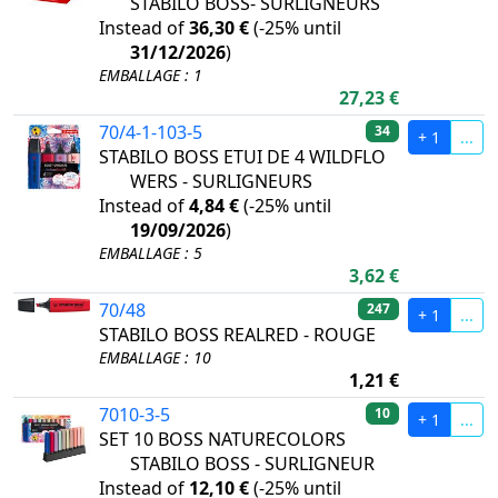
STABILO BOSS- SURLIGNEURS
Instead of
36,30 €
(
-25%
until
31/12/2026
)
EMBALLAGE : 1
27,23 €
70/4-1-103-5
34
+ 1
...
STABILO BOSS ETUI DE 4 WILDFLO
WERS - SURLIGNEURS
Instead of
4,84 €
(
-25%
until
19/09/2026
)
EMBALLAGE : 5
3,62 €
70/48
247
+ 1
...
STABILO BOSS REALRED - ROUGE
EMBALLAGE : 10
1,21 €
7010-3-5
10
+ 1
...
SET 10 BOSS NATURECOLORS
STABILO BOSS - SURLIGNEUR
Instead of
12,10 €
(
-25%
until