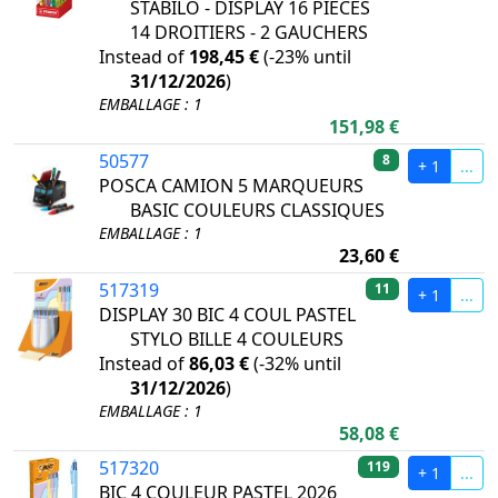
STABILO - DISPLAY 16 PIECES
14 DROITIERS - 2 GAUCHERS
Instead of
198,45 €
(
-23%
until
31/12/2026
)
EMBALLAGE : 1
151,98 €
50577
8
+ 1
...
POSCA CAMION 5 MARQUEURS
BASIC COULEURS CLASSIQUES
EMBALLAGE : 1
23,60 €
517319
11
+ 1
...
DISPLAY 30 BIC 4 COUL PASTEL
STYLO BILLE 4 COULEURS
Instead of
86,03 €
(
-32%
until
31/12/2026
)
EMBALLAGE : 1
58,08 €
517320
119
+ 1
...
BIC 4 COULEUR PASTEL 2026