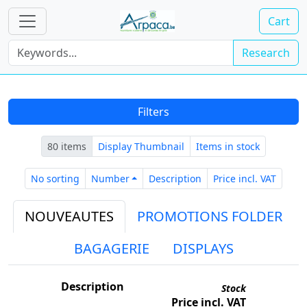
Cart
Research
Filters
80 items
Display Thumbnail
Items in stock
No sorting
Number
Description
Price i
No sorting
Number
Description
Price incl. VAT
NOUVEAUTES
PROMOTIONS FOLDER
BAGAGERIE
DISPLAYS
Description
Stock
Price incl. VAT