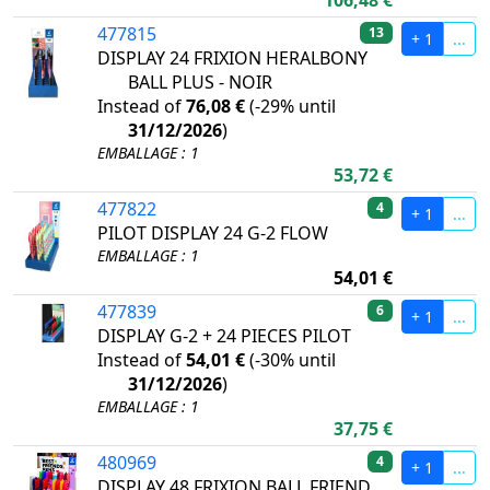
106,48 €
477815
13
+ 1
...
DISPLAY 24 FRIXION HERALBONY
BALL PLUS - NOIR
Instead of
76,08 €
(
-29%
until
31/12/2026
)
EMBALLAGE : 1
53,72 €
477822
4
+ 1
...
PILOT DISPLAY 24 G-2 FLOW
EMBALLAGE : 1
54,01 €
477839
6
+ 1
...
DISPLAY G-2 + 24 PIECES PILOT
Instead of
54,01 €
(
-30%
until
31/12/2026
)
EMBALLAGE : 1
37,75 €
480969
4
+ 1
...
DISPLAY 48 FRIXION BALL FRIEND