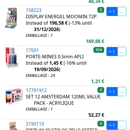
48,34 €
158223
2
+ 1
...
DISPLAY ENERGEL MOOMIN 72P
Instead of
196,58 €
(
-13%
until
31/12/2026
)
EMBALLAGE : 1
169,88 €
17501
314
+ 1
...
PORTE-MINES 0.5mm APLI
Instead of
1,45 €
(
-16%
until
19/09/2026
)
EMBALLAGE : 24
1,21 €
17791912
2
+ 1
...
SET 12 AMSTERDAM 120ML VALUE
PACK - ACRYLIQUE
EMBALLAGE : 1
52,27 €
2190110
3
+ 1
...