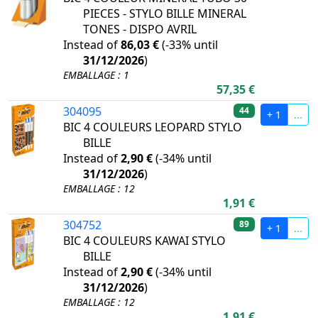
PIECES - STYLO BILLE MINERAL
TONES - DISPO AVRIL
Instead of
86,03 €
(
-33%
until
31/12/2026
)
EMBALLAGE : 1
57,35 €
304095
44
+ 1
...
BIC 4 COULEURS LEOPARD STYLO
BILLE
Instead of
2,90 €
(
-34%
until
31/12/2026
)
EMBALLAGE : 12
1,91 €
304752
89
+ 1
...
BIC 4 COULEURS KAWAI STYLO
BILLE
Instead of
2,90 €
(
-34%
until
31/12/2026
)
EMBALLAGE : 12
1,91 €