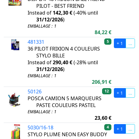
PILOT - BEST FRIEND
Instead of
142,30 €
(
-40%
until
31/12/2026
)
EMBALLAGE : 1
84,22 €
481331
5
+ 1
...
36 PILOT FRIXION 4 COULEURS
STYLO BILLE
Instead of
290,40 €
(
-28%
until
31/12/2026
)
EMBALLAGE : 1
206,91 €
50126
12
+ 1
...
POSCA CAMION 5 MARQUEURS
PASTE COULEURS PASTEL
EMBALLAGE : 1
23,60 €
5030/16-18
4
+ 1
...
STYLO PLUME NEON EASY BUDDY