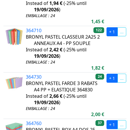
Instead of
1,94 €
(
-25%
until
19/09/2026
)
EMBALLAGE : 24
1,45 €
364710
122
+ 1
...
BRONYL PASTEL CLASSEUR 2A25 2
ANNEAUX A4 - PP SOUPLE
Instead of
2,42 €
(
-25%
until
19/09/2026
)
EMBALLAGE : 24
1,82 €
364730
24
+ 1
...
BRONYL PASTEL FARDE 3 RABATS
A4 PP + ELASTIQUE 364830
Instead of
2,66 €
(
-25%
until
19/09/2026
)
EMBALLAGE : 24
2,00 €
364760
37
+ 1
...
BRONYL PASTEL BOX A4 DOS 25