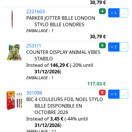
30,79 €
2221603
4
+ 1
...
PARKER JOTTER BILLE LONDON
STYLO BILLE LONDRES
EMBALLAGE : 1
30,79 €
2531/1
6
+ 1
...
COUNTER DISPLAY ANIMAL VIBES
STABILO
Instead of
146,29 €
(
-20%
until
31/12/2026
)
EMBALLAGE : 1
117,03 €
301098
0
+ 1
...
BIC 4 COULEURS FOIL NOEL STYLO
BILLE DISPONIBLE EN
OCTOBRE 2026
Instead of
3,45 €
(
-44%
until
31/12/2026
)
EMBALLAGE : 12