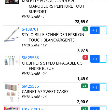
MALETTE POSCA DOODLE 20
MARQUEURS PEINTURE TOUT
SUPPORT
EMBALLAGE : 1
78,65 €
S-138701
9
+ 1
...
STYLO BILLE SCHNEIDER EPSILON
TOUCH BLANC/ARGENTE
EMBALLAGE : 12
7,87 €
SM25583
0
+ 1
...
CHIBI PETS STYLO EFFACABLE 0.5
ENCRE BLEUE
EMBALLAGE : 24
1,45 €
SM25586
74
+ 1
...
CARNET A7 SWEET CAKES
EMBALLAGE : 14
2,90 €
UK7010015
77