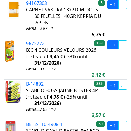
94167303
5
+ 1
...
CARNET SAKURA 13X21CM DOTS
80 FEUILLES 140GR KERRIA DU
JAPON
EMBALLAGE : 1
5,75 €
9672772
138
+ 1
...
BIC 4 COULEURS VELOURS 2026
Instead of
3,45 €
(
-38%
until
31/12/2026
)
EMBALLAGE : 12
2,12 €
B-14892
385
+ 1
...
STABILO BOSS JAUNE BLISTER 4P
Instead of
4,78 €
(
-25%
until
31/12/2026
)
EMBALLAGE : 10
3,57 €
BE12/110-4908-1
60
+ 1
...
STABILO SWANO PASTEL 8+4 ECO-