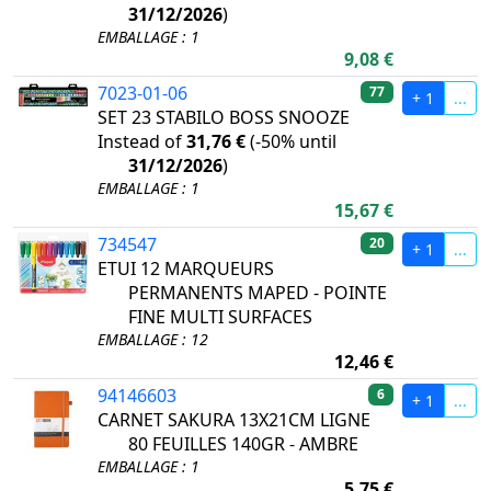
31/12/2026
)
EMBALLAGE : 1
9,08 €
7023-01-06
77
+ 1
...
SET 23 STABILO BOSS SNOOZE
Instead of
31,76 €
(
-50%
until
31/12/2026
)
EMBALLAGE : 1
15,67 €
734547
20
+ 1
...
ETUI 12 MARQUEURS
PERMANENTS MAPED - POINTE
FINE MULTI SURFACES
EMBALLAGE : 12
12,46 €
94146603
6
+ 1
...
CARNET SAKURA 13X21CM LIGNE
80 FEUILLES 140GR - AMBRE
EMBALLAGE : 1
5,75 €