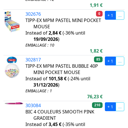
1,91 €
302676
0
+ 1
...
TIPP-EX MPM PASTEL MINI POCKET
MOUSE
Instead of
2,84 €
(
-36%
until
19/09/2026
)
EMBALLAGE : 10
1,82 €
302817
85
+ 1
...
TIPP-EX MPM PASTEL BUBBLE 40P
MINI POCKET MOUSE
Instead of
101,58 €
(
-24%
until
31/12/2026
)
EMBALLAGE : 1
76,23 €
303084
210
+ 1
...
BIC 4 COULEURS SMOOTH PINK
GRADIENT
Instead of
3,45 €
(
-35%
until