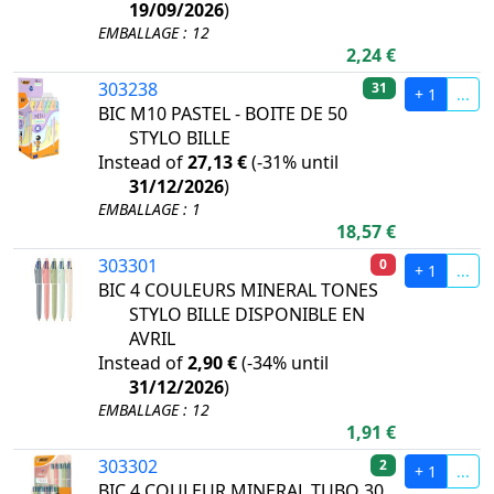
19/09/2026
)
EMBALLAGE : 12
2,24 €
303238
31
+ 1
...
BIC M10 PASTEL - BOITE DE 50
STYLO BILLE
Instead of
27,13 €
(
-31%
until
31/12/2026
)
EMBALLAGE : 1
18,57 €
303301
0
+ 1
...
BIC 4 COULEURS MINERAL TONES
STYLO BILLE DISPONIBLE EN
AVRIL
Instead of
2,90 €
(
-34%
until
31/12/2026
)
EMBALLAGE : 12
1,91 €
303302
2
+ 1
...
BIC 4 COULEUR MINERAL TUBO 30