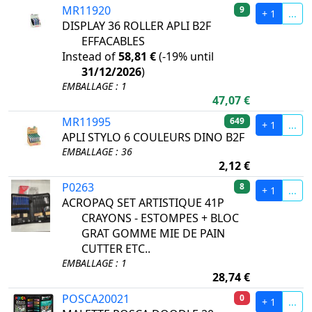
MR11920
9
+ 1
...
DISPLAY 36 ROLLER APLI B2F
EFFACABLES
Instead of
58,81 €
(
-19%
until
31/12/2026
)
EMBALLAGE : 1
47,07 €
MR11995
649
+ 1
...
APLI STYLO 6 COULEURS DINO B2F
EMBALLAGE : 36
2,12 €
P0263
8
+ 1
...
ACROPAQ SET ARTISTIQUE 41P
CRAYONS - ESTOMPES + BLOC
GRAT GOMME MIE DE PAIN
CUTTER ETC..
EMBALLAGE : 1
28,74 €
POSCA20021
0
+ 1
...