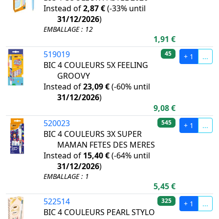
Instead of
2,87 €
(
-33%
until
31/12/2026
)
EMBALLAGE : 12
1,91 €
519019
45
+ 1
...
BIC 4 COULEURS 5X FEELING
GROOVY
Instead of
23,09 €
(
-60%
until
31/12/2026
)
9,08 €
520023
545
+ 1
...
BIC 4 COULEURS 3X SUPER
MAMAN FETES DES MERES
Instead of
15,40 €
(
-64%
until
31/12/2026
)
EMBALLAGE : 1
5,45 €
522514
325
+ 1
...
BIC 4 COULEURS PEARL STYLO