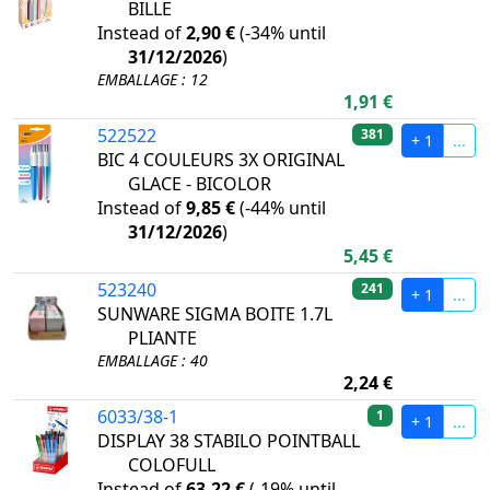
BILLE
Instead of
2,90 €
(
-34%
until
31/12/2026
)
EMBALLAGE : 12
1,91 €
522522
381
+ 1
...
BIC 4 COULEURS 3X ORIGINAL
GLACE - BICOLOR
Instead of
9,85 €
(
-44%
until
31/12/2026
)
5,45 €
523240
241
+ 1
...
SUNWARE SIGMA BOITE 1.7L
PLIANTE
EMBALLAGE : 40
2,24 €
6033/38-1
1
+ 1
...
DISPLAY 38 STABILO POINTBALL
COLOFULL
Instead of
63,22 €
(
-19%
until