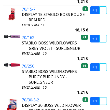
1,21 €
70/15-7
4
+ 1
...
DISPLAY 15 STABILO BOSS ROUGE
REALRED
EMBALLAGE : 1
18,15 €
70/162
71
+ 1
...
STABILO BOSS WILDFLOWERS
GREY VIOLET - SURLIGNEUR
EMBALLAGE : 10
1,21 €
70/250
66
+ 1
...
STABILO BOSS WILDFLOWERS
BURGY BURGUNDY -
SURLIGNEUR
EMBALLAGE : 10
1,21 €
70/30-3-2
5
+ 1
...
DISPLAY 30 BOSS WILD FLOWER