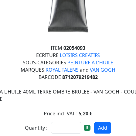
ITEM
02054093
ECRITURE
LOISIRS CREATIFS
SOUS-CATEGORIES
PEINTURE A L'HUILE
MARQUES
ROYAL TALENS
and
VAN GOGH
BARCODE
8712079219482
A L'HUILE 40ML TERRE OMBRE BRULEE - VAN GOGH - COU
E
Price incl. VAT :
5,20 €
Quantity :
Add
5